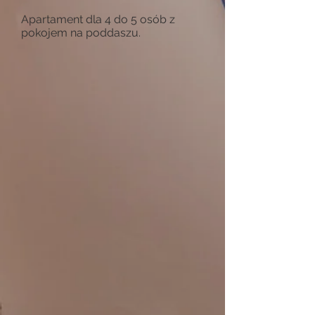
Apartament dla 4 do 5 osób z
pokojem na poddaszu.