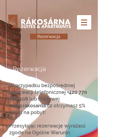
Rezerwacja
Rezerwacja
​W przypadku bezpośredniej
rezerwacji telefonicznej
+420 770
666 108
lub mailowej
info@rakosarna.cz
otrzymasz 5%
zniżki na pobyt!
Przesyłając rezerwację wyrażasz
zgodę na Ogólne Warunki